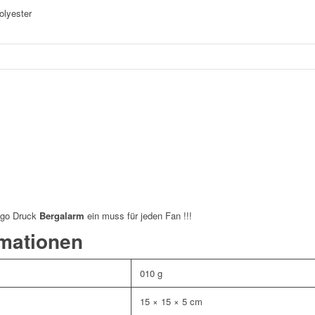
lyester
ogo Druck
Bergalarm
ein muss für jeden Fan !!!
rmationen
010 g
15 × 15 × 5 cm