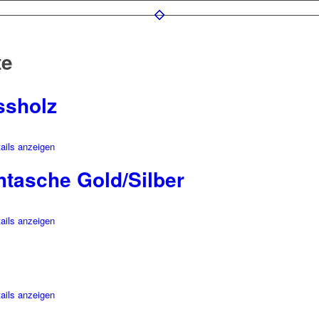
te
ssholz
ails anzeigen
tasche Gold/Silber
ails anzeigen
ails anzeigen