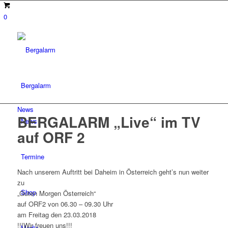
0
Bergalarm
News
BERGALARM „Live“ im TV
News
auf ORF 2
Termine
Nach unserem Auftritt bei Daheim in Österreich geht’s nun weiter
zu
Shop
„Guten Morgen Österreich“
auf ORF2 von 06.30 – 09.30 Uhr
am Freitag den 23.03.2018
!!!Wir freuen uns!!!
Media