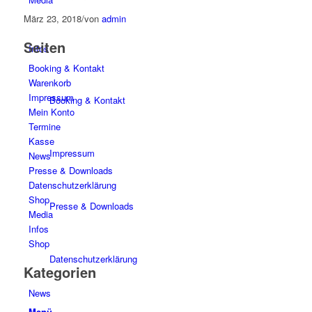
März 23, 2018
/
von
admin
Seiten
Infos
Booking & Kontakt
Warenkorb
Impressum
Booking & Kontakt
Mein Konto
Termine
Kasse
Impressum
News
Presse & Downloads
Datenschutzerklärung
Shop
Presse & Downloads
Media
Infos
Shop
Datenschutzerklärung
Kategorien
News
Menü